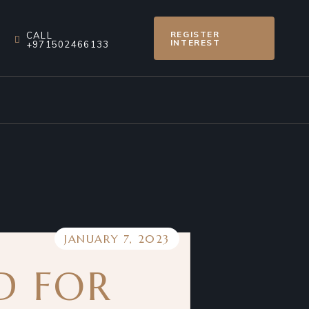
REGISTER
CALL
INTEREST
+971502466133
JANUARY 7, 2023
D FOR