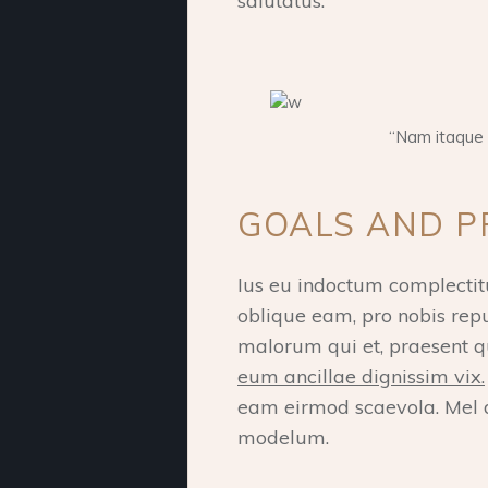
salutatus.
“Nam itaque 
GOALS AND PR
Ius eu indoctum complectitu
oblique eam, pro nobis rep
malorum qui et, praesent qu
eum ancillae dignissim vix.
eam eirmod scaevola. Mel d
modelum.