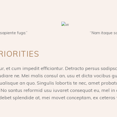
sapiente fuga.”
“Nam itaque sa
IORITIES
r, et cum impedit efficiantur. Detracto persus sadips
udiare ne. Mei malis consul an, usu et dicta vocibus 
alisque an quo. Singulis lobortis te nec, amet probat
No santus reformid usu iuvaret consequat eu, mel in
ebet splendide at, mei movet conceptam, ex ceteros 