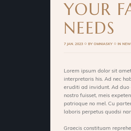
YOUR FA
NEEDS
7 JAN. 2023
BY
OMNIASKY
IN
NEW
Lorem ipsum dolor sit amet
interpretaris his. Ad nec h
eruditi ad invidunt. Ad duo 
nostro fuisset, meis expet
patrioque no mel. Cu parte
laboris perpetus quodsi na
Graecis constituam reprehen