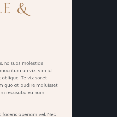
LE &
s, no suas molestiae
emocritum an vix, vim id
t oblique. Te vix sonet
 quo at, audire maluisset
llum recusabo ea nam
s faceris aperiam vel. Nec