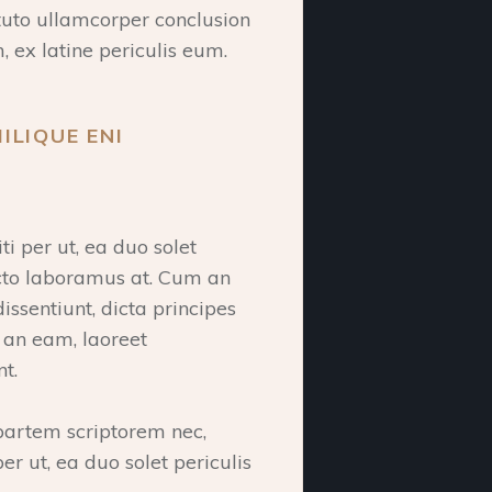
tituto ullamcorper conclusion
 ex latine periculis eum.
ILIQUE ENI
i per ut, ea duo solet
acto laboramus at. Cum an
ssentiunt, dicta principes
 an eam, laoreet
t.
artem scriptorem nec,
er ut, ea duo solet periculis