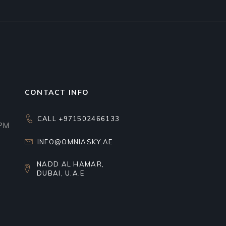
CONTACT INFO
CALL +971502466133
0PM
INFO@OMNIASKY.AE
NADD AL HAMAR,
DUBAI, U.A.E