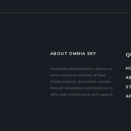
ABOUT OMNIA SKY
Q
H
OmniaSky Developments delivers a
total solution to all kinds of Real
A
Estate projects, from initial concept
S
through completion and handover to
after sale maintenance and support.
A