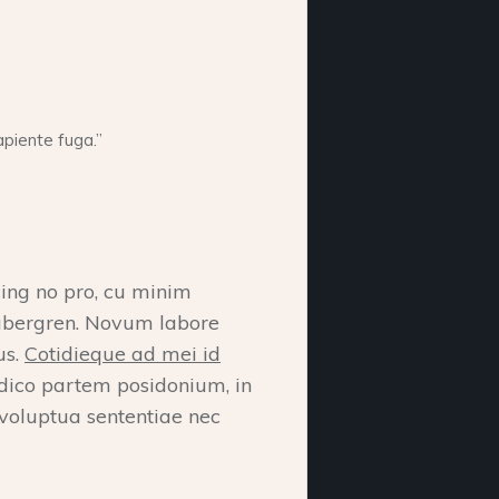
piente fuga.”
cing no pro, cu minim
gubergren. Novum labore
us.
Cotidieque ad mei id
 dico partem posidonium, in
voluptua sententiae nec