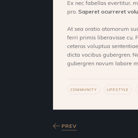
Ex nec fabellas evertitur, me
pro.
Saperet ocurreret volu
At sea oratio atomorum sus
ferri primis liberavisse cu. 
ceteros voluptua sententiae
dicta vocibus gubergren. N
gubergren novum labore m
COMMUNITY
LIFESTYLE
PREV