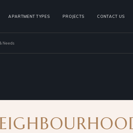
1BHK TYPE 1
APARTMENT TYPES
PROJECTS
CONTACT US
1BHK TYPE 2
1BHK TYPE 3
 & Needs
1BHK TYPE 1
1BHK TYPE 4
1BHK TYPE 2
2BHK TYPE1
1BHK TYPE 3
2BHK TYPE2
1BHK TYPE 4
2BHK TYPE1
2BHK TYPE2
NEIGHBOURHOO