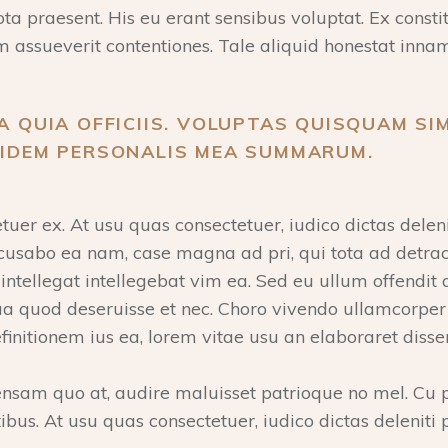
o tota praesent. His eu erant sensibus voluptat. Ex cons
 assueverit contentiones. Tale aliquid honestat innam,
A QUIA OFFICIIS. VOLUPTAS QUISQUAM SIM
UIDEM PERSONALIS MEA SUMMARUM.
r ex. At usu quas consectetuer, iudico dictas delenit
 recusabo ea nam, case magna ad pri, qui tota ad detr
llegat intellegebat vim ea. Sed eu ullum offendit di
a quod deseruisse et nec. Choro vivendo ullamcorper
initionem ius ea, lorem vitae usu an elaboraret dissen
am quo at, audire maluisset patrioque no mel. Cu p
us. At usu quas consectetuer, iudico dictas deleniti p