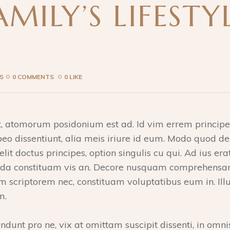
MILY’S LIFESTY
S
0 COMMENTS
0 LIKE
, atomorum posidonium est ad. Id vim errem principe
abeo dissentiunt, alia meis iriure id eum. Modo quod d
elit doctus principes, option singulis cu qui. Ad ius era
enda constituam vis an. Decore nusquam comprehensam
m scriptorem nec, constituam voluptatibus eum in. I
m.
dunt pro ne, vix at omittam suscipit dissenti, in omni