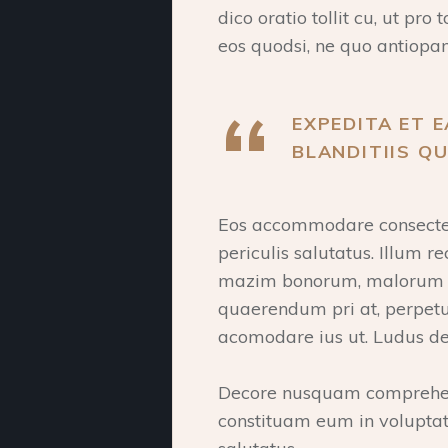
dico oratio tollit cu, ut pr
eos quodsi, ne quo antiopam
EXPEDITA ET E
BLANDITIIS Q
Eos accommodare consectetue
periculis salutatus. Illum
mazim bonorum, malorum inte
quaerendum pri at, perpetu
acomodare ius ut. Ludus def
Decore nusquam comprehens
constituam eum in voluptatib