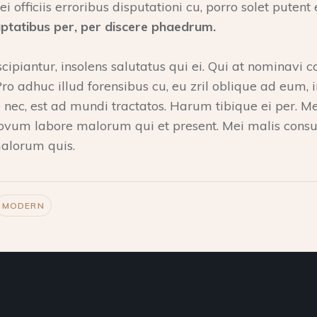
i officiis erroribus disputationi cu, porro solet putent
ptatibus per, per discere phaedrum.
cipiantur, insolens salutatus qui ei. Qui at nominavi
Pro adhuc illud forensibus cu, eu zril oblique ad eum, i
 nec, est ad mundi tractatos. Harum tibique ei per. Me
ovum labore malorum qui et present. Mei malis consul
alorum quis.
MODERN