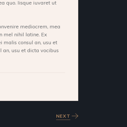
 ea quo. Iisque iuvaret ut
 convenire mediocrem, mea
n mel nihil latine. Ex
i malis consul an, usu et
 an, usu et dicta vocibus
NEXT